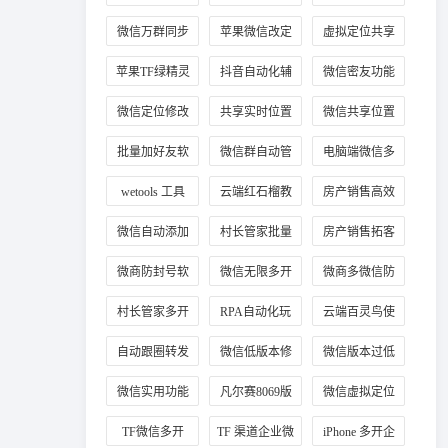
教程
微信万群同步
苹果微信改定
虚拟定位共享
位
位置
苹果TF绿精灵
抖音自动化辅
微信密友功能
助工具
使用
微信定位修改
共享实时位置
微信共享位置
方法
修改技巧
改定位
批量加好友软
微信群自动管
电脑端微信多
件
理
开
wetools 工具
云端红石榴教
房产销售高效
程
加客源
微信自动添加
村长管家批量
房产销售拓客
客户好友
加手机号
工具
微商防封号软
微信无限多开
微商多微信防
件推荐
正版
封工具
村长管家多开
RPA自动化玩
云端百灵鸟使
法
用教程
自动跟圈转发
微信低版本修
微信版本过低
技巧
复教程
登录
微信实用功能
凡尔赛8069版
微信虚拟定位
插件
本
工具
TF微信多开
TF 渠道企业微
iPhone 多开企