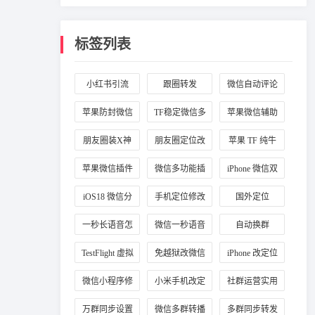
标签列表
小红书引流
跟圈转发
微信自动评论
苹果防封微信
TF稳定微信多
苹果微信辅助
插件
开
工具
朋友圈装X神
朋友圈定位改
苹果 TF 纯牛
器
国外
马
苹果微信插件
微信多功能插
iPhone 微信双
推荐
件
开
iOS18 微信分
手机定位修改
国外定位
身
一秒长语音怎
微信一秒语音
自动换群
么弄
TestFlight 虚拟
免越狱改微信
iPhone 改定位
定位
定位
微信小程序修
小米手机改定
社群运营实用
改定位
位
工具
万群同步设置
微信多群转播
多群同步转发