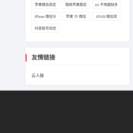
定位设置
改城市
拟定位
苹果微信改定
微商苹果稳定
ios 不用越狱多
位教程
微信多开
开微信
iPhone 微信分
苹果 TF 微信
iOS26 微信双
身方法
多开教程
开攻略
抖音账号风控
避坑方法
友情链接
云人脉