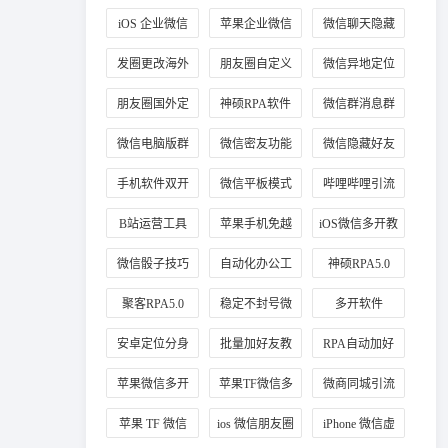
信分身
业微信
iOS 企业微信
苹果企业微信
微信聊天隐藏
多开教程
分身
方法
发圈更改海外
朋友圈自定义
微信异地定位
定位方法
海外地址
修改
朋友圈国外定
神硕RPA软件
微信群消息群
位教程
应用
发教程
微信电脑版群
微信密友功能
微信隐藏好友
发
介绍
教程
手机软件双开
微信平板模式
哔哩哔哩引流
技巧
B站运营工具
苹果手机免越
iOS微信多开教
狱玩法
程
微信骰子技巧
自动化办公工
神硕RPA5.0
具
聚客RPA5.0
稳定不封号微
多开软件
信多开
安卓定位分身
批量加好友教
RPA自动加好
程
友
苹果微信多开
苹果TF微信多
微商同城引流
稳定版
开
定位技巧
苹果 TF 微信
ios 微信朋友圈
iPhone 微信虚