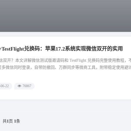
estFlight兑换码：苹果17.2系统实现微信双开的实用
微信双开？本文详解微信测试版邀请码和 TestFlight 兑换码完整使用教程，
多微信同时登录，自带防撤回、万群同步等微商工具，附带稳定使用避坑技
-06-22
76867
共
1
页
1
条