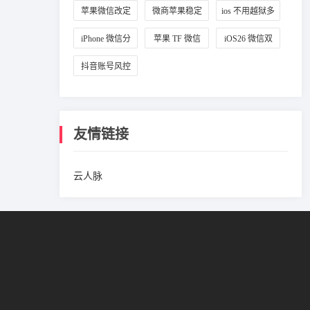
定位设置
改城市
拟定位
苹果微信改定
微商苹果稳定
ios 不用越狱多
位教程
微信多开
开微信
iPhone 微信分
苹果 TF 微信
iOS26 微信双
身方法
多开教程
开攻略
抖音账号风控
避坑方法
友情链接
云人脉