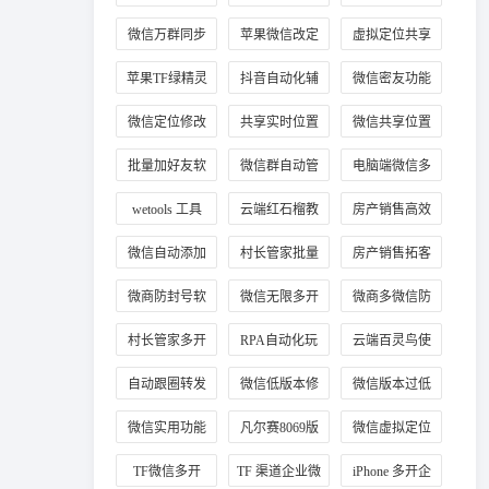
教程
微信万群同步
苹果微信改定
虚拟定位共享
位
位置
苹果TF绿精灵
抖音自动化辅
微信密友功能
助工具
使用
微信定位修改
共享实时位置
微信共享位置
方法
修改技巧
改定位
批量加好友软
微信群自动管
电脑端微信多
件
理
开
wetools 工具
云端红石榴教
房产销售高效
程
加客源
微信自动添加
村长管家批量
房产销售拓客
客户好友
加手机号
工具
微商防封号软
微信无限多开
微商多微信防
件推荐
正版
封工具
村长管家多开
RPA自动化玩
云端百灵鸟使
法
用教程
自动跟圈转发
微信低版本修
微信版本过低
技巧
复教程
登录
微信实用功能
凡尔赛8069版
微信虚拟定位
插件
本
工具
TF微信多开
TF 渠道企业微
iPhone 多开企