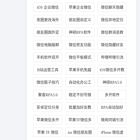
信分身
业微信
iOS 企业微信
苹果企业微信
微信聊天隐藏
多开教程
分身
方法
发圈更改海外
朋友圈自定义
微信异地定位
定位方法
海外地址
修改
朋友圈国外定
神硕RPA软件
微信群消息群
位教程
应用
发教程
微信电脑版群
微信密友功能
微信隐藏好友
发
介绍
教程
手机软件双开
微信平板模式
哔哩哔哩引流
技巧
B站运营工具
苹果手机免越
iOS微信多开教
狱玩法
程
微信骰子技巧
自动化办公工
神硕RPA5.0
具
聚客RPA5.0
稳定不封号微
多开软件
信多开
安卓定位分身
批量加好友教
RPA自动加好
程
友
苹果微信多开
苹果TF微信多
微商同城引流
稳定版
开
定位技巧
苹果 TF 微信
ios 微信朋友圈
iPhone 微信虚