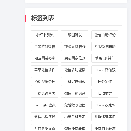
标签列表
小红书引流
跟圈转发
微信自动评论
苹果防封微信
TF稳定微信多
苹果微信辅助
插件
开
工具
朋友圈装X神
朋友圈定位改
苹果 TF 纯牛
器
国外
马
苹果微信插件
微信多功能插
iPhone 微信双
推荐
件
开
iOS18 微信分
手机定位修改
国外定位
身
一秒长语音怎
微信一秒语音
自动换群
么弄
TestFlight 虚拟
免越狱改微信
iPhone 改定位
定位
定位
微信小程序修
小米手机改定
社群运营实用
改定位
位
工具
万群同步设置
微信多群转播
多群同步转发