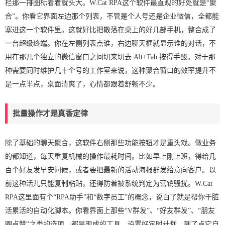
栏那一排图标看着就头大。W.Cat RPA这个软件最直观的好处就是“聚
合”。你看它界面左边那个列表，不管是个人号还是企业微信，全都能
塞进这一个软件里。这就好比把散落在桌上的好几部手机，整合成了
一台超级终端。你在左侧列表点谁，右边聊天框就显示谁的对话，不
用在那几个独立的微信窗口之间切来切去 Alt+Tab 按得手酸。对于那
种需要同时维护几十个号的工作室来说，这种聚合窗口的效率提升不
是一点半点，桌面清爽了，心情都跟着舒畅不少。
批量操作才是真香定律
除了基础的聊天聚合，这软件右侧那些功能按钮才是重头戏。做业务
的都知道，每天重复机械的操作最耗时间。比如早上刚上班，得给几
百个好友发早安问候，或者要把最新的活动海报群发给意向客户。以
前这种活儿只能复制粘贴，还得防着被系统判定为营销骚扰。W.Cat
RPA这里面有个“RPA助手”和“数字员工”的概念，说白了就是帮你干脏
活累活的自动化脚本。你看界面上那些“V群发”、“好友群发”、“朋友
圈点赞”之类的选项，都是现成的工具。设置好定时计划，到了点它自