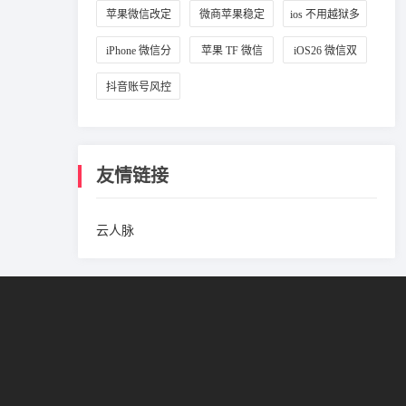
定位设置
改城市
拟定位
苹果微信改定
微商苹果稳定
ios 不用越狱多
位教程
微信多开
开微信
iPhone 微信分
苹果 TF 微信
iOS26 微信双
身方法
多开教程
开攻略
抖音账号风控
避坑方法
友情链接
云人脉