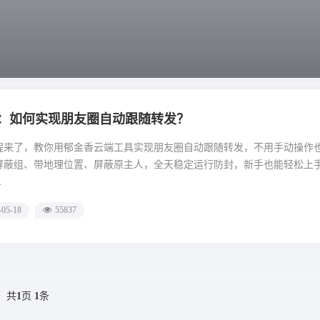
：如何实现朋友圈自动跟随转发？
程来了，教你用郁金香云端工具实现朋友圈自动跟随转发，不用手动操作
屏蔽组、带地理位置、屏蔽原主人，全天稳定运行防封，新手也能轻松上
.
-05-18
55837
共
1
页
1
条