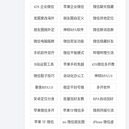
信分身
业微信
iOS 企业微信
苹果企业微信
微信聊天隐藏
多开教程
分身
方法
发圈更改海外
朋友圈自定义
微信异地定位
定位方法
海外地址
修改
朋友圈国外定
神硕RPA软件
微信群消息群
位教程
应用
发教程
微信电脑版群
微信密友功能
微信隐藏好友
发
介绍
教程
手机软件双开
微信平板模式
哔哩哔哩引流
技巧
B站运营工具
苹果手机免越
iOS微信多开教
狱玩法
程
微信骰子技巧
自动化办公工
神硕RPA5.0
具
聚客RPA5.0
稳定不封号微
多开软件
信多开
安卓定位分身
批量加好友教
RPA自动加好
程
友
苹果微信多开
苹果TF微信多
微商同城引流
稳定版
开
定位技巧
苹果 TF 微信
ios 微信朋友圈
iPhone 微信虚