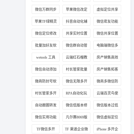
教程
微信万群同步
苹果微信改定
虚拟定位共享
位
位置
苹果TF绿精灵
抖音自动化辅
微信密友功能
助工具
使用
微信定位修改
共享实时位置
微信共享位置
方法
修改技巧
改定位
批量加好友软
微信群自动管
电脑端微信多
件
理
开
wetools 工具
云端红石榴教
房产销售高效
程
加客源
微信自动添加
村长管家批量
房产销售拓客
客户好友
加手机号
工具
微商防封号软
微信无限多开
微商多微信防
件推荐
正版
封工具
村长管家多开
RPA自动化玩
云端百灵鸟使
法
用教程
自动跟圈转发
微信低版本修
微信版本过低
技巧
复教程
登录
微信实用功能
凡尔赛8069版
微信虚拟定位
插件
本
工具
TF微信多开
TF 渠道企业微
iPhone 多开企