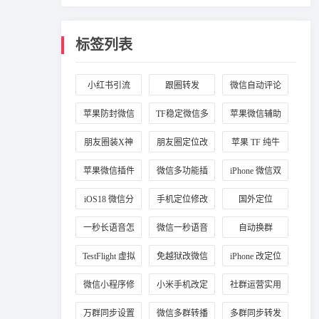
标签列表
小红书引流
跟圈转发
微信自动评论
苹果防封微信
TF稳定微信多
苹果微信辅助
插件
开
工具
朋友圈装X神
朋友圈定位改
苹果 TF 纯牛
器
国外
马
苹果微信插件
微信多功能插
iPhone 微信双
推荐
件
开
iOS18 微信分
手机定位修改
国外定位
身
一秒长语音怎
微信一秒语音
自动换群
么弄
TestFlight 虚拟
免越狱改微信
iPhone 改定位
定位
定位
微信小程序修
小米手机改定
社群运营实用
改定位
位
工具
万群同步设置
微信多群转播
多群同步转发