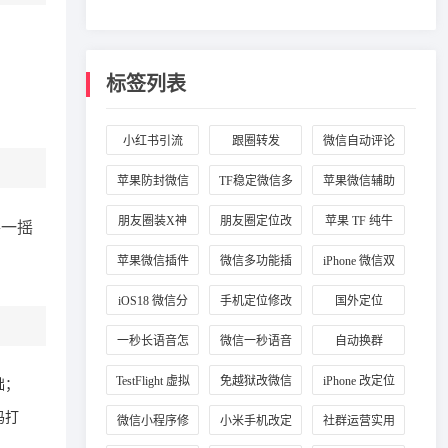
标签列表
小红书引流
跟圈转发
微信自动评论
苹果防封微信
TF稳定微信多
苹果微信辅助
插件
开
工具
朋友圈装X神
朋友圈定位改
苹果 TF 纯牛
摇一摇
器
国外
马
苹果微信插件
微信多功能插
iPhone 微信双
推荐
件
开
iOS18 微信分
手机定位修改
国外定位
身
一秒长语音怎
微信一秒语音
自动换群
么弄
TestFlight 虚拟
免越狱改微信
iPhone 改定位
础；
定位
定位
码打
微信小程序修
小米手机改定
社群运营实用