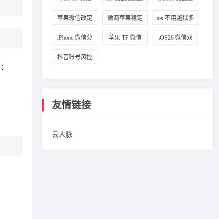
定位设置
改城市
拟定位
苹果微信改定
微商苹果稳定
ios 不用越狱多
位教程
微信多开
开微信
iPhone 微信分
苹果 TF 微信
iOS26 微信双
身方法
多开教程
开攻略
抖音账号风控
时：
避坑方法
友情链接
云人脉