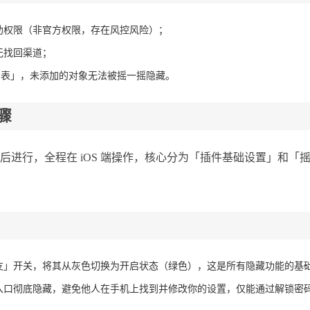
助权限（非官方权限，存在风控风险）；
无找回渠道；
群列表」，未添加的对象无法被摇一摇隐藏。
骤
进行，全程在 iOS 端操作，核心分为「插件基础设置」和「
友」开关，将其从灰色切换为开启状态（绿色），这是所有隐藏功能的基
入口彻底隐藏，避免他人在手机上找到并修改你的设置，仅能通过解锁密