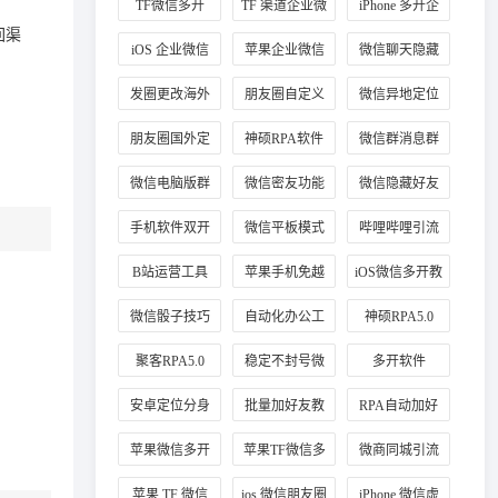
TF微信多开
TF 渠道企业微
iPhone 多开企
回渠
信分身
业微信
iOS 企业微信
苹果企业微信
微信聊天隐藏
多开教程
分身
方法
发圈更改海外
朋友圈自定义
微信异地定位
定位方法
海外地址
修改
朋友圈国外定
神硕RPA软件
微信群消息群
位教程
应用
发教程
微信电脑版群
微信密友功能
微信隐藏好友
发
介绍
教程
手机软件双开
微信平板模式
哔哩哔哩引流
技巧
B站运营工具
苹果手机免越
iOS微信多开教
狱玩法
程
微信骰子技巧
自动化办公工
神硕RPA5.0
具
聚客RPA5.0
稳定不封号微
多开软件
信多开
安卓定位分身
批量加好友教
RPA自动加好
程
友
苹果微信多开
苹果TF微信多
微商同城引流
稳定版
开
定位技巧
苹果 TF 微信
ios 微信朋友圈
iPhone 微信虚