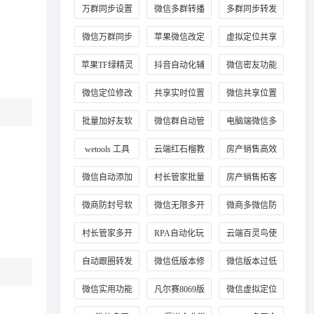
改定位
位
工具
万群同步设置
微信多群转播
多群同步转发
教程
微信万群同步
苹果微信改定
虚拟定位共享
位
位置
苹果TF绿精灵
抖音自动化辅
微信密友功能
助工具
使用
微信定位修改
共享实时位置
微信共享位置
方法
修改技巧
改定位
批量加好友软
微信群自动管
电脑端微信多
件
理
开
wetools 工具
云端红石榴教
房产销售高效
程
加客源
微信自动添加
村长管家批量
房产销售拓客
客户好友
加手机号
工具
微商防封号软
微信无限多开
微商多微信防
件推荐
正版
封工具
村长管家多开
RPA自动化玩
云端百灵鸟使
法
用教程
自动跟圈转发
微信低版本修
微信版本过低
技巧
复教程
登录
微信实用功能
凡尔赛8069版
微信虚拟定位
插件
本
工具