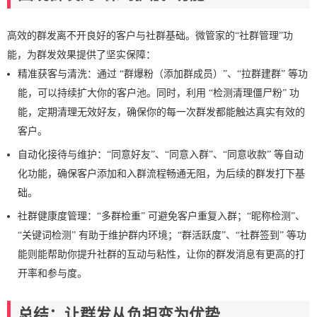
高效的群发离不开良好的客户与社群基础。微管家的“社群管理”功
能，为群发效果提供了坚实保障：
精准获客与清洗：通过 “群爆粉（添加群成员）”、“拉群建群” 等功
能，可以持续扩大你的客户池。同时，利用 “检测清理僵尸粉” 功
能，定期清理无效好友，确保你的每一次群发都能触达真实有效的
客户。
自动化接待与维护：“同意好友”、“同意入群”、“同意收款” 等自动
化功能，确保客户添加和入群流程畅通无阻，为后续的群发打下基
础。
社群健康度管理：“多群检重” 可避免客户重复入群；“昵称检测”、
“关键词检测” 有助于维护群内环境；“群活跃度”、“社群签到” 等功
能则能帮助你提升社群的互动与粘性，让你的群发消息有更高的打
开率和参与度。
总结：让群发从负担变为优势