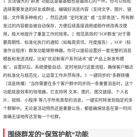
1. 灵活强大的“群发”功能这是最基础也是最核心的一环。你可以轻松
选择需要发送的好友或群组，编辑好消息内容（支持文字、图片、链
接、文件等多种格式），然后选择 “定时发送” 或 “立即发送”。所有群
发过的内容都会被自动保存，方便后续直接调用或稍作修改再次使
用，极大地提升了重复工作的效率。2. 规范高效的“SOP群发”对于需
要周期性、标准化执行的通知（如每周资讯、月度报告），SOP（标
准作业程序）群发功能堪称神器。你可以提前设置好一套完整的消息
模板和发送流程，比如“欢迎新客户系列话术”或“产品上新发布模
板”。设置好后，系统便能自动、定时地执行这套流程，确保客户触达
的标准化与规范化，让运营工作井然有序。3. 一键同步的“多群转播
（消息转播）”当你需要在多个客户群中同步同一条重要消息时，这个
功能就是效率的倍增器。它支持将 文本、图片、图文链接、个人名
片、视频、小程序 等几乎所有类型的消息，一键实时转发到指定的多
个群聊中。无论是活动预热还是重要公告，都能确保信息在第一时间
准确无误地传达至每一个社群。
围绕群发的“保驾护航”功能