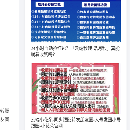
24小时自动抢红包？「云端秒转-皓月秒」真能
躺着收钱吗？​
收转账
友圈
云端小花朵-同步跟随转发朋友圈-大号发圈小号
跟圈-小花朵官网