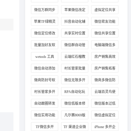
教程
微信万群同步
苹果微信改定
虚拟定位共享
位
位置
苹果TF绿精灵
抖音自动化辅
微信密友功能
助工具
使用
微信定位修改
共享实时位置
微信共享位置
方法
修改技巧
改定位
批量加好友软
微信群自动管
电脑端微信多
件
理
开
wetools 工具
云端红石榴教
房产销售高效
程
加客源
微信自动添加
村长管家批量
房产销售拓客
客户好友
加手机号
工具
微商防封号软
微信无限多开
微商多微信防
件推荐
正版
封工具
村长管家多开
RPA自动化玩
云端百灵鸟使
法
用教程
自动跟圈转发
微信低版本修
微信版本过低
技巧
复教程
登录
微信实用功能
凡尔赛8069版
微信虚拟定位
插件
本
工具
TF微信多开
TF 渠道企业微
iPhone 多开企