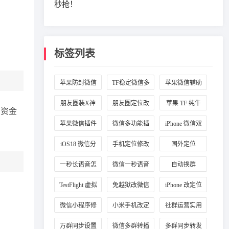
秒抢！​
标签列表
苹果防封微信
TF稳定微信多
苹果微信辅助
插件
开
工具
朋友圈装X神
朋友圈定位改
苹果 TF 纯牛
与资金
器
国外
马
苹果微信插件
微信多功能插
iPhone 微信双
推荐
件
开
iOS18 微信分
手机定位修改
国外定位
身
一秒长语音怎
微信一秒语音
自动换群
么弄
TestFlight 虚拟
免越狱改微信
iPhone 改定位
定位
定位
微信小程序修
小米手机改定
社群运营实用
改定位
位
工具
万群同步设置
微信多群转播
多群同步转发