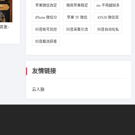
定位设置
改城市
拟定位
苹果微信改定
微商苹果稳定
ios 不用越狱多
位教程
微信多开
开微信
iPhone 微信分
苹果 TF 微信
iOS26 微信双
身方法
多开教程
开攻略
转发-
抖音账号风控
抖音采集引流
抖音自动化私
避坑方法
实操技巧
信工具
抖音截流获客
软件
友情链接
云人脉