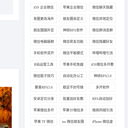
信分身
业微信
iOS 企业微信
苹果企业微信
微信聊天隐藏
多开教程
分身
方法
发圈更改海外
朋友圈自定义
微信异地定位
定位方法
海外地址
修改
朋友圈国外定
神硕RPA软件
微信群消息群
位教程
应用
发教程
微信电脑版群
微信密友功能
微信隐藏好友
发
介绍
教程
手机软件双开
微信平板模式
哔哩哔哩引流
技巧
B站运营工具
苹果手机免越
iOS微信多开教
狱玩法
程
微信骰子技巧
自动化办公工
神硕RPA5.0
具
聚客RPA5.0
稳定不封号微
多开软件
信多开
安卓定位分身
批量加好友教
RPA自动加好
程
友
苹果微信多开
苹果TF微信多
微商同城引流
稳定版
开
定位技巧
苹果 TF 微信
ios 微信朋友圈
iPhone 微信虚