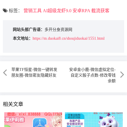
标签：
营销工具
AI超级龙虾9.0
安卓RPA
截流获客
网站头部广告语：
多开分身资源网
本文地址：
https://m.duokai8.cn/shoujiduokai/1551.html
苹果TF恒星-微信一键转发
安卓金小鹿-微信虚拟定位-
朋友圈-微信密友隐藏好友
自定义骰子点数-修改零钱
余额
相关文章