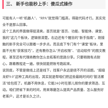
三、 新手也能秒上手：傻瓜式操作
可能有人一听“机器人”、“RPA”就觉得门槛高，得敲代码才行。其实完
全不是那么回事。
这个工具的界面做得挺清爽，首页就是“首页、功能、智能体、课堂、
我的”这几个板块，逻辑很清楚。右边还有个醒目的“新手指南”，刚接
触的新手完全可以跟着一步步点。而且底下专门有个“课堂”板块，里
面不光有“获客技巧”，还有教你怎么“开启权限”、“启动软件”的图文教
程，甚至还有代理商教你怎么去拓客的思路分享。只要稍微有点耐
心，跟着教程走一遍，很快就能把账号跑起来。
说到底，不管是做线上还是线下，找客户永远是绕不开的话题。“超级
龙虾9.0”这种工具的出现，其实就是帮咱们把这些最耗时间的“脏活累
活”给包揽了。机器不用休息，它能24小时在那儿按你的要求筛选、互
动。咱们把省下来的时间，用来琢磨怎么提高产品质量、怎么服务好
老客户，这才是长久之计。