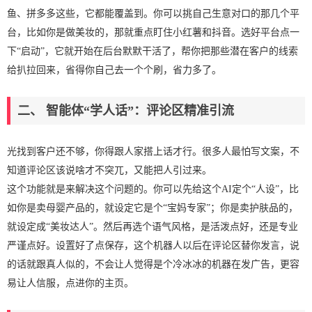
鱼、拼多多这些，它都能覆盖到。你可以挑自己生意对口的那几个平
台，比如你是做美妆的，那就重点盯住小红薯和抖音。选好平台点一
下“启动”，它就开始在后台默默干活了，帮你把那些潜在客户的线索
给扒拉回来，省得你自己去一个个刷，省力多了。
二、 智能体“学人话”：评论区精准引流
光找到客户还不够，你得跟人家搭上话才行。很多人最怕写文案，不
知道评论区该说啥才不突兀，又能把人引过来。
这个功能就是来解决这个问题的。你可以先给这个AI定个“人设”，比
如你是卖母婴产品的，就设定它是个“宝妈专家”；你是卖护肤品的，
就设定成“美妆达人”。然后再选个语气风格，是活泼点好，还是专业
严谨点好。设置好了点保存，这个机器人以后在评论区替你发言，说
的话就跟真人似的，不会让人觉得是个冷冰冰的机器在发广告，更容
易让人信服，点进你的主页。