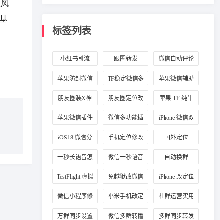
发风
基
标签列表
小红书引流
跟圈转发
微信自动评论
苹果防封微信
TF稳定微信多
苹果微信辅助
插件
开
工具
朋友圈装X神
朋友圈定位改
苹果 TF 纯牛
器
国外
马
苹果微信插件
微信多功能插
iPhone 微信双
推荐
件
开
iOS18 微信分
手机定位修改
国外定位
身
一秒长语音怎
微信一秒语音
自动换群
么弄
TestFlight 虚拟
免越狱改微信
iPhone 改定位
定位
定位
微信小程序修
小米手机改定
社群运营实用
改定位
位
工具
万群同步设置
微信多群转播
多群同步转发