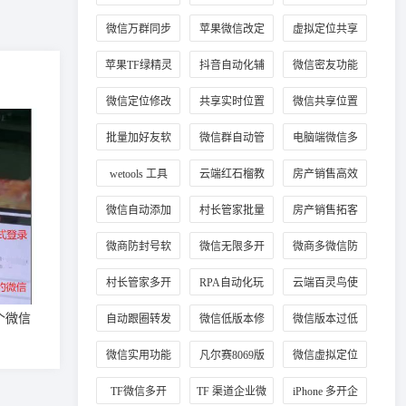
教程
微信万群同步
苹果微信改定
虚拟定位共享
位
位置
苹果TF绿精灵
抖音自动化辅
微信密友功能
助工具
使用
微信定位修改
共享实时位置
微信共享位置
方法
修改技巧
改定位
批量加好友软
微信群自动管
电脑端微信多
件
理
开
wetools 工具
云端红石榴教
房产销售高效
程
加客源
微信自动添加
村长管家批量
房产销售拓客
客户好友
加手机号
工具
微商防封号软
微信无限多开
微商多微信防
件推荐
正版
封工具
村长管家多开
RPA自动化玩
云端百灵鸟使
法
用教程
个微信
自动跟圈转发
微信低版本修
微信版本过低
技巧
复教程
登录
微信实用功能
凡尔赛8069版
微信虚拟定位
插件
本
工具
TF微信多开
TF 渠道企业微
iPhone 多开企