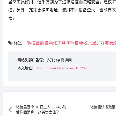
虽然工具好用，但千万别为了追求速度而忽略安全。建议每天
控。另外，定期更换IP地址、使用不同设备登录，也能有
础。
标签：
微信营销
自动化工具
RPA自动化
批量加好友
微
网站头部广告语：
多开分身资源网
本文地址：
https://m.duokai8.cn/xuexi/1572.html
微信里塞个“AI打工人”，24小时
微信测试版邀请码&T
替你回消息，这买卖太值了