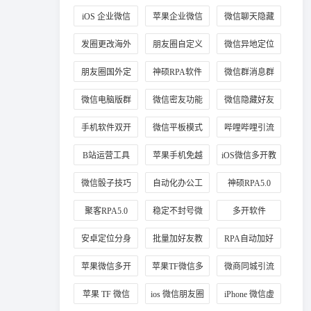
信分身
业微信
iOS 企业微信
苹果企业微信
微信聊天隐藏
多开教程
分身
方法
发圈更改海外
朋友圈自定义
微信异地定位
定位方法
海外地址
修改
朋友圈国外定
神硕RPA软件
微信群消息群
位教程
应用
发教程
微信电脑版群
微信密友功能
微信隐藏好友
发
介绍
教程
手机软件双开
微信平板模式
哔哩哔哩引流
技巧
B站运营工具
苹果手机免越
iOS微信多开教
狱玩法
程
微信骰子技巧
自动化办公工
神硕RPA5.0
具
聚客RPA5.0
稳定不封号微
多开软件
信多开
安卓定位分身
批量加好友教
RPA自动加好
程
友
苹果微信多开
苹果TF微信多
微商同城引流
稳定版
开
定位技巧
苹果 TF 微信
ios 微信朋友圈
iPhone 微信虚