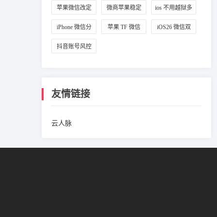
定位设置
改城市
拟定位
苹果微信改定
微商苹果稳定
ios 不用越狱多
位教程
微信多开
开微信
iPhone 微信分
苹果 TF 微信
iOS26 微信双
身方法
多开教程
开攻略
抖音账号风控
避坑方法
友情链接
云人脉