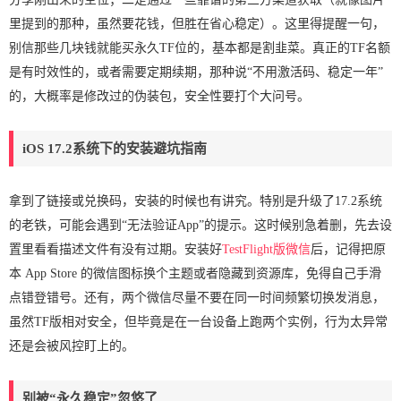
里提到的那种，虽然要花钱，但胜在省心稳定）。这里得提醒一句，
别信那些几块钱就能买永久TF位的，基本都是割韭菜。真正的TF名额
是有时效性的，或者需要定期续期，那种说“不用激活码、稳定一年”
的，大概率是修改过的伪装包，安全性要打个大问号。
iOS 17.2系统下的安装避坑指南
拿到了链接或兑换码，安装的时候也有讲究。特别是升级了17.2系统
的老铁，可能会遇到“无法验证App”的提示。这时候别急着删，先去设
置里看看描述文件有没有过期。安装好
TestFlight版微信
后，记得把原
本 App Store 的微信图标换个主题或者隐藏到资源库，免得自己手滑
点错登错号。还有，两个微信尽量不要在同一时间频繁切换发消息，
虽然TF版相对安全，但毕竟是在一台设备上跑两个实例，行为太异常
还是会被风控盯上的。
别被“永久稳定”忽悠了