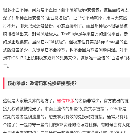
很多小白不懂，问为啥不直接下载个破解版ipa安装包。这里面的坑太
深了！那种直接安装的“企业签名版”，证书动不动就掉，用两天突然
打不开，聊天记录还没备份，心态直接崩了。而且那种版本很容易被
腾讯检测出来，封号风险极大。TestFlight是苹果官方的测试平台，走
的是正规渠道。虽然它叫“测试版”，但稳定性其实跟App Store里的正
式版没差多少，关键是它不会掉签，也不会因为签名问题闪退。对于
想在iOS 17.2上长期稳定双开的兄弟来说，这是唯一靠谱的“白名单”路
子。
核心难点：邀请码和兑换链接哪找？
这就是大家最头疼的地方了。
微信TF版
的名额非常少，官方放出的链
接几秒钟就被抢光了。市面上流传的那些“免费共享链接”，99%都是
过期的或者是骗流量的。想要拿到有效的兑换码或链接，通常只有几
个路子：一是蹲守一些专门做iOS资源的论坛或社群，有时候会有大佬
分享刚出来的空位；二是通过一些靠谱的第三方渠道获取（就像图片