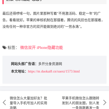
最后还得啰嗦一句，图片里那种写着“不用激活码、稳定一年”的广
告，看看就好。苹果的审核机制在那摆着，腾讯的风控也在那摆着，
没有任何一种非官方的双开能做到绝对的“一劳永逸”。
标签：
微信双开
iPhone隐藏功能
网站头部广告语：
多开分身资源网
本文地址：
https://m.duokai8.cn/xuexi/1573.html
微信怎么大量加好友？批
苹果手机微信怎么跟随转
量导入手机号加人的实用
发别人的朋友圈，别人发
攻略
一条我跟着发一条