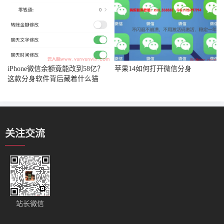
iPhone微信余额竟能改到58亿？
苹果14如何打开微信分身
这款分身软件背后藏着什么猫
腻！​
关注交流
站长微信