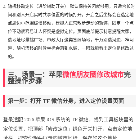
随机移动定位（进阶辅助开关） 默认保持关闭就够用，只适合长时
间和别人开启实时共享位置的时候打开。开启之后坐标会在选定地
点周边小范围缓慢移动，模拟人正常散步走动的轨迹，固定一个点
位不动很容易让人怀疑是虚拟定位。页面底部提示特意提醒大家，
选地址尽量挑广场、市政大厅这类宽阔场地，千万别选河边、窄河
道，随机漂移的时候坐标会落到水域，一眼就能看出定位是修改过
的。
三、场景一：苹果
微信朋友圈修改城市
完
整操作步骤
第一步：打开 TF 微信分身，进入定位设置页面
登录适配 2026 苹果 iOS 系统的 TF 微信，找到工具板块里的
定位设置，把顶部「修改定位」绿色开关打开，点击定位地
址栏，搜索你想要展示的城市地标，保存好这个地址。