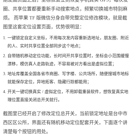
圈、共享位置都要重新手动搜索地点，频繁切换城市特别麻
烦。 而苹果 TF 版微信分身自带完整定位修改模块，就是截
图里这套定位设置页面，优势很明显：
一键锁定自定义坐标，不用每次发内容重新选地址，朋友圈、附近
的人、实时共享位置全部同步这个地点；
自带随机移动定位功能，长时间开共享位置时，坐标会小范围缓慢
漂移，模仿真人走路轨迹，不容易被对方看出是虚拟位置；
地址库覆盖全国各省市商圈、写字楼、公共场所，随便搜城市地标
就能保存定位，异地拓客、隐藏行踪都能用；
开关一键切换真实 / 虚拟定位，不用卸载重装软件，想恢复真实地
理位置直接关闭总开关就行。
截图里已经开启了修改定位总开关，当前锁定地址是台中市
西区区公所，界面还有随机移动定位配套开关，下面逐个讲
清楚每个按钮的用处。