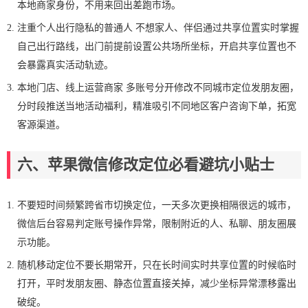
本地商家身份，不用来回出差跑市场。
注重个人出行隐私的普通人 不想家人、伴侣通过共享位置实时掌握
自己出行路线，出门前提前设置公共场所坐标，开启共享位置也不
会暴露真实活动轨迹。
本地门店、线上运营商家 多账号分开修改不同城市定位发朋友圈，
分时段推送当地活动福利，精准吸引不同地区客户咨询下单，拓宽
客源渠道。
六、苹果微信修改定位必看避坑小贴士
不要短时间频繁跨省市切换定位，一天多次更换相隔很远的城市，
微信后台容易判定账号操作异常，限制附近的人、私聊、朋友圈展
示功能。
随机移动定位不要长期常开，只在长时间实时共享位置的时候临时
打开，平时发朋友圈、静态位置直接关掉，减少坐标异常漂移露出
破绽。