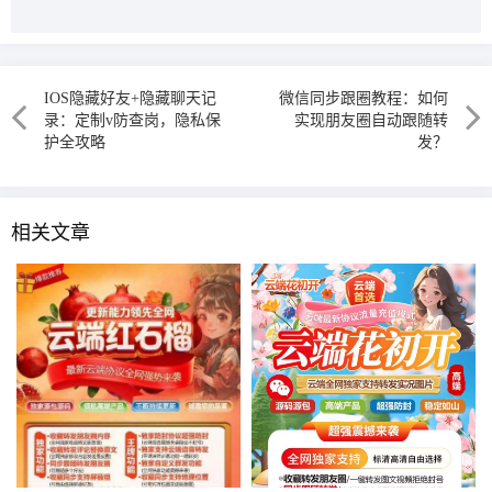
IOS隐藏好友+隐藏聊天记
微信同步跟圈教程：如何
录：定制v防查岗，隐私保
实现朋友圈自动跟随转
护全攻略
发？
相关文章